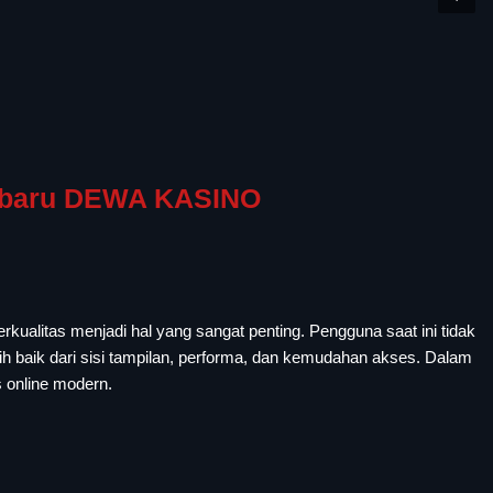
erbaru DEWA KASINO
kualitas menjadi hal yang sangat penting. Pengguna saat ini tidak
 baik dari sisi tampilan, performa, dan kemudahan akses. Dalam
 online modern.