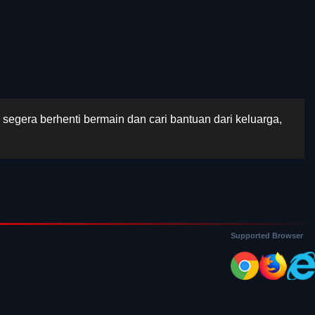
segera berhenti bermain dan cari bantuan dari keluarga,
Supported Browser