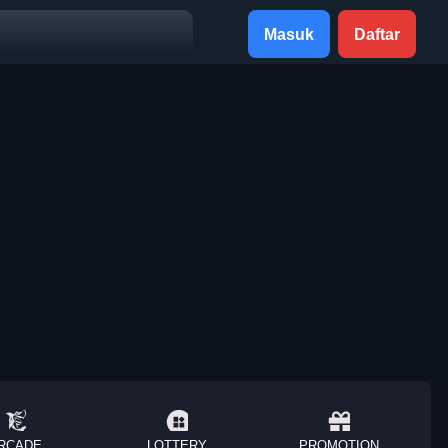
Masuk
Daftar
RCADE
LOTTERY
PROMOTION