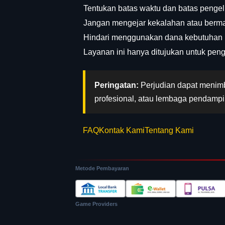
Tentukan batas waktu dan batas penge
Jangan mengejar kekalahan atau berma
Hindari menggunakan dana kebutuhan p
Layanan ini hanya ditujukan untuk peng
Peringatan:
Perjudian dapat menimbu
profesional, atau lembaga pendampi
FAQ
Kontak Kami
Tentang Kami
Metode Pembayaran
Game Providers