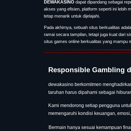
DEWAKASINO
dapat dipandang sebagai rep
akses yang efisien, platform seperti ini leb
tetap menarik untuk dijelajahi.
Pada akhirnya, sebuah situs berkualitas ad
ramai secara tampilan, tetapi juga kuat dari
situs games online berkualitas yang mampu 
Responsible Gambling d
dewakasino berkomitmen menghadirkan 
taruhan harus dipahami sebagai hiburan
Kami mendorong setiap pengguna untuk 
memengaruhi kondisi keuangan, emosi, 
Bermain hanya sesuai kemampuan finans