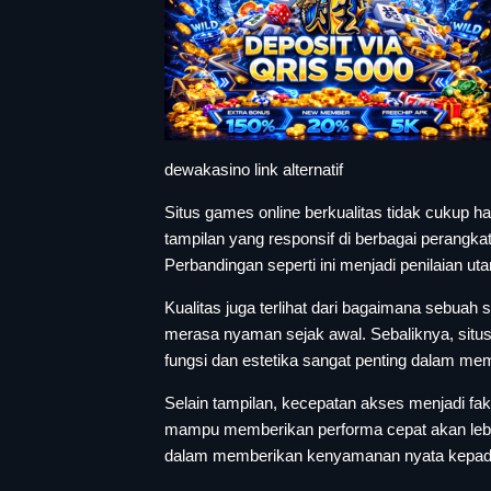
dewakasino link alternatif
Situs games online berkualitas tidak cukup ha
tampilan yang responsif di berbagai perangka
Perbandingan seperti ini menjadi penilaian u
Kualitas juga terlihat dari bagaimana sebuah
merasa nyaman sejak awal. Sebaliknya, situs 
fungsi dan estetika sangat penting dalam mem
Selain tampilan, kecepatan akses menjadi fak
mampu memberikan performa cepat akan lebih
dalam memberikan kenyamanan nyata kepad