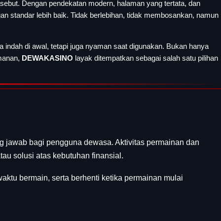
rsebut. Dengan pendekatan modern, halaman yang tertata, dan
ngan standar lebih baik. Tidak berlebihan, tidak membosankan, namun
indah di awal, tetapi juga nyaman saat digunakan. Bukan hanya
amanan,
DEWAKASINO
layak ditempatkan sebagai salah satu pilihan
 jawab bagi pengguna dewasa. Aktivitas permainan dan
au solusi atas kebutuhan finansial.
ktu bermain, serta berhenti ketika permainan mulai