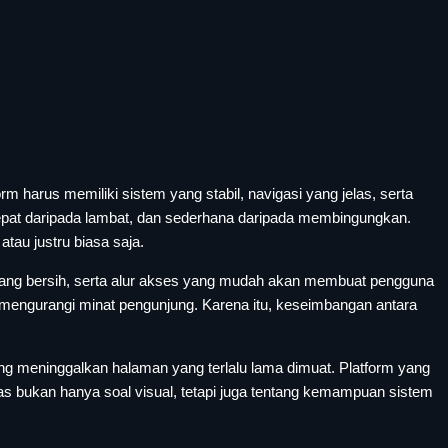
m harus memiliki sistem yang stabil, navigasi yang jelas, serta
 cepat daripada lambat, dan sederhana daripada membingungkan.
tau justru biasa saja.
an yang bersih, serta alur akses yang mudah akan membuat pengguna
an mengurangi minat pengunjung. Karena itu, keseimbangan antara
ung meninggalkan halaman yang terlalu lama dimuat. Platform yang
 bukan hanya soal visual, tetapi juga tentang kemampuan sistem