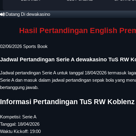
tang Di dewakasino
Hasil Pertandingan English Pr
02/06/2026
Sports Book
Jadwal Pertandingan Serie A dewakasino TuS RW K
Jadwal pertandingan Serie A untuk tanggal 18/04/2026 termasuk la
Serie A dan masuk dalam jadwal pertandingan sepak bola yang menari
bertanggung jawab.
Informasi Pertandingan TuS RW Koblen
Kompetisi: Serie A
Tanggal: 18/04/2026
Waktu Kickoff: 19:00