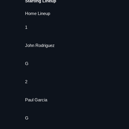
Starting Lineup
Home Lineup
1
John Rodriguez
G
2
Paul Garcia
G