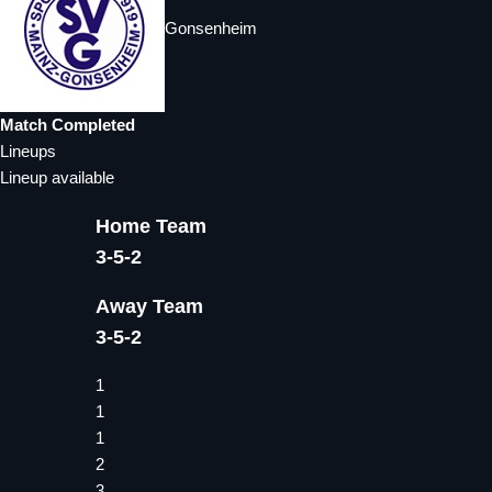
Gonsenheim
Match Completed
Lineups
Lineup available
Home Team
3-5-2
Away Team
3-5-2
1
1
1
2
3