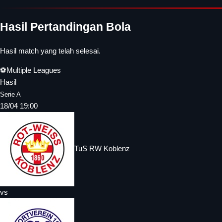
Hasil Pertandingan Bola
Hasil match yang telah selesai.
⚽
Multiple Leagues
Hasil
Serie A
18/04 19:00
TuS RW Koblenz
vs