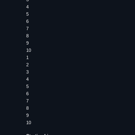
4
5
6
7
8
9
10
1
2
3
4
5
6
7
8
9
10