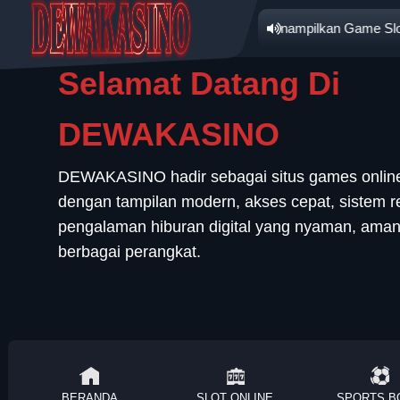
eritahuan : Situs Resmi Menampilkan Game Slot dan Result Update
Selamat Datang Di
DEWAKASINO
DEWAKASINO hadir sebagai situs games online
dengan tampilan modern, akses cepat, sistem re
pengalaman hiburan digital yang nyaman, aman,
berbagai perangkat.
BERANDA
SLOT ONLINE
SPORTS B