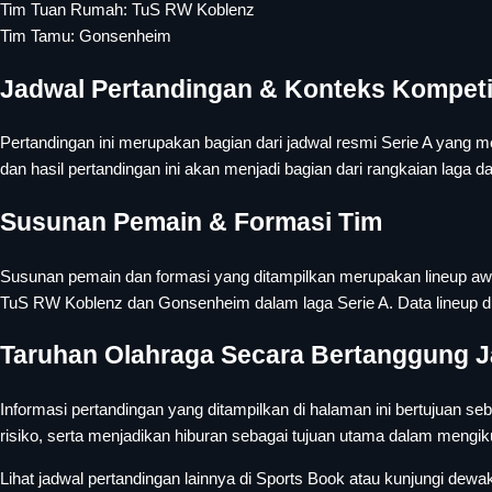
Tim Tuan Rumah: TuS RW Koblenz
Tim Tamu: Gonsenheim
Jadwal Pertandingan & Konteks Kompeti
Pertandingan ini merupakan bagian dari jadwal resmi Serie A yan
dan hasil pertandingan ini akan menjadi bagian dari rangkaian laga 
Susunan Pemain & Formasi Tim
Susunan pemain dan formasi yang ditampilkan merupakan lineup awa
TuS RW Koblenz dan Gonsenheim dalam laga Serie A. Data lineup disa
Taruhan Olahraga Secara Bertanggung 
Informasi pertandingan yang ditampilkan di halaman ini bertujuan 
risiko, serta menjadikan hiburan sebagai tujuan utama dalam mengiku
Lihat jadwal pertandingan lainnya di
Sports Book
atau kunjungi
dewak