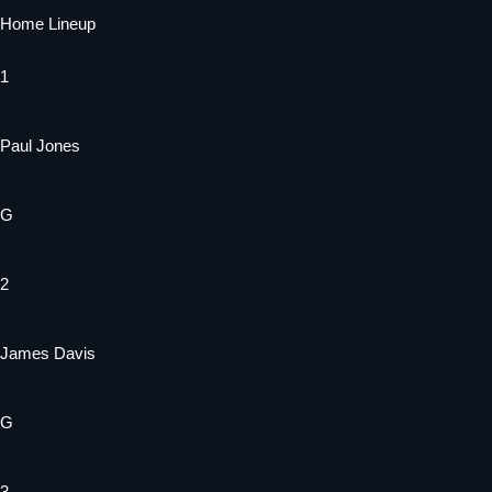
Home Lineup
1
Paul Jones
G
2
James Davis
G
3