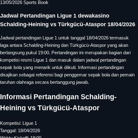
13/05/2026
Sports Book
Jadwal Pertandingan Ligue 1 dewakasino
Schalding-Heining vs Türkgücü-Ataspor 18/04/2026
Jadwal pertandingan Ligue 1 untuk tanggal 18/04/2026 termasuk
laga antara Schalding-Heining dan Türkgücü-Ataspor yang akan
berlangsung pukul 19:00. Pertandingan ini merupakan bagian dari
kompetisi resmi Ligue 1 dan masuk dalam jadwal pertandingan
sepak bola yang menarik untuk diikuti. Informasi pertandingan
disajikan sebagai referensi bagi penggemar sepak bola dan pemain
taruhan olahraga secara bertanggung jawab.
Informasi Pertandingan Schalding-
Heining vs Türkgücü-Ataspor
Kompetisi: Ligue 1
Tanggal: 18/04/2026
Waktu Kickoff: 19:00