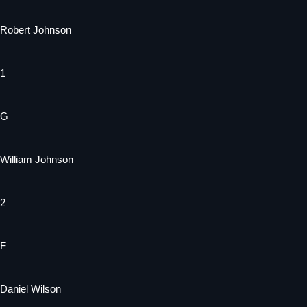
Robert Johnson
1
G
William Johnson
2
F
Daniel Wilson