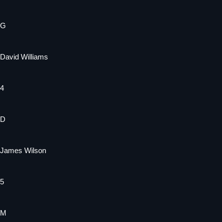
G
David Williams
4
D
James Wilson
5
M