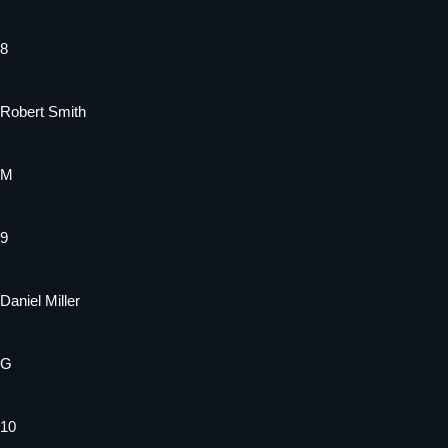
8
Robert Smith
M
9
Daniel Miller
G
10