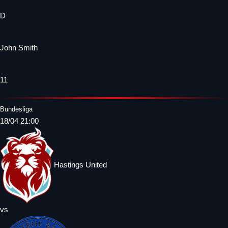
D
John Smith
11
Bundesliga
18/04 21:00
Hastings United
vs