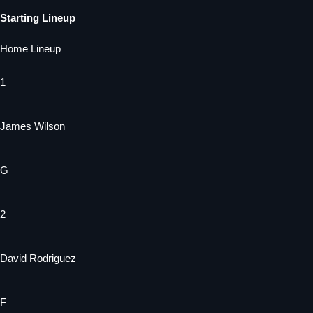
Starting Lineup
Home Lineup
1
James Wilson
G
2
David Rodriguez
F