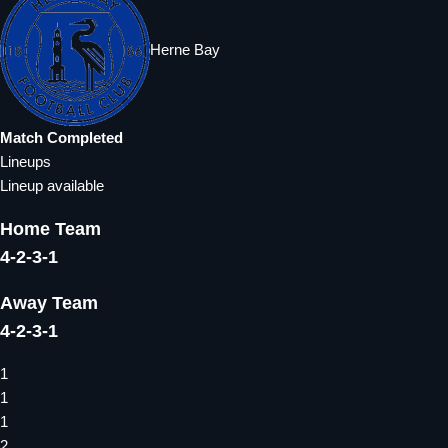
Herne Bay
Match Completed
Lineups
Lineup available
Home Team
4-2-3-1
Away Team
4-2-3-1
1
1
1
2