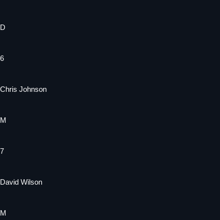
D
6
Chris Johnson
M
7
David Wilson
M