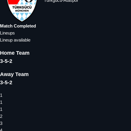
Türkgücü-Ataspor
Match Completed
Lineups
Lineup available
Home Team
3-5-2
Away Team
3-5-2
1
1
1
2
3
4