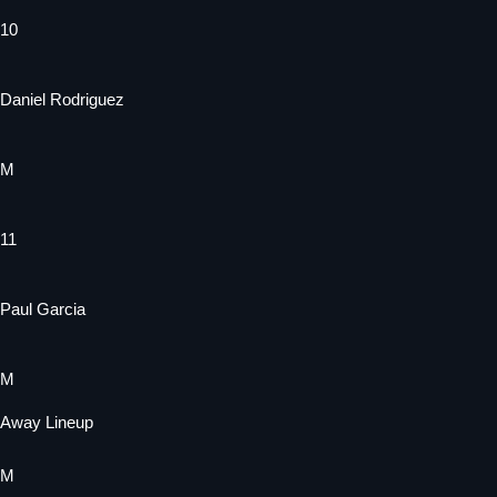
10
Daniel Rodriguez
M
11
Paul Garcia
M
Away Lineup
M